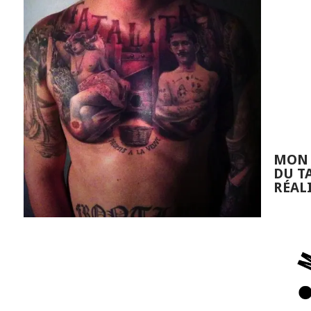
MON 
DU T
RÉAL