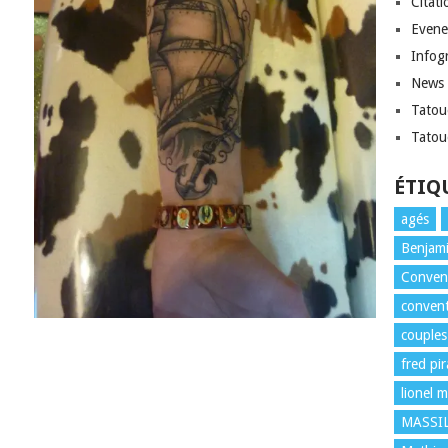
Citati
Evene
Infog
News
Tatou
Tatou
ÉTIQ
agés
Benjami
Convent
convent
couples
fred pi
lionel m
MASSI