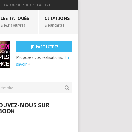
TATOUEURS NICE : LA LIST...
LES TATOUÉS
CITATIONS
& leurs œuvres
& pancartes
JE PARTICIPE!
Proposez vos réalisations.
En
savoir
+
OUVEZ-NOUS SUR
BOOK