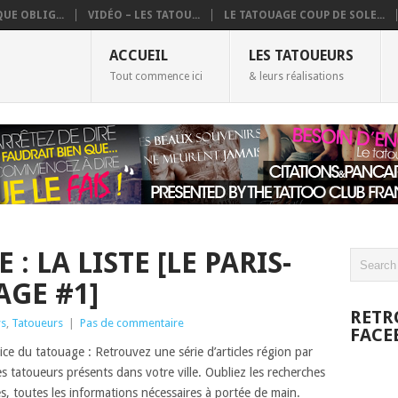
UE OBLIG...
VIDÉO – LES TATOU...
LE TATOUAGE COUP DE SOLE...
ACCUEIL
LES TATOUEURS
Tout commence ici
& leurs réalisations
: LA LISTE [LE PARIS-
AGE #1]
RETR
s
,
Tatoueurs
|
Pas de commentaire
FACE
ice du tatouage : Retrouvez une série d’articles région par
es tatoueurs présents dans votre ville. Oubliez les recherches
s, toutes les informations nécessaires à portée de main.