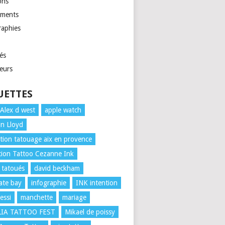
ons
ments
raphies
és
eurs
UETTES
Alex d west
apple watch
n Lloyd
ion tatouage aix en provence
ion Tattoo Cezanne Ink
 tatoués
david beckham
rate bay
infographie
INK intention
essi
manchette
mariage
LIA TATTOO FEST
Mikael de poissy