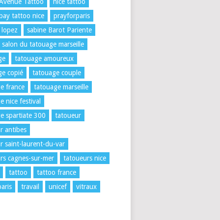
 Avenue Tattoo
nice tattoo
 bay tattoo nice
prayforparis
 lopez
sabine Barot Pariente
salon du tatouage marseille
ge
tatouage amoureux
e copié
tatouage couple
e france
tatouage marseille
e nice festival
e spartiate 300
tatoueur
r antibes
r saint-laurent-du-var
rs cagnes-sur-mer
tatoueurs nice
tattoo
tattoo france
paris
travail
unicef
vitraux