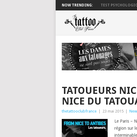
NOW TRENDING:
TEST PSYCHOLOGIQ
TATOUEURS NICE 
NICE DU TATOU
thetattooclubfrance
|
23 mai 2015
|
New
Le Paris – N
région sur l
interminable