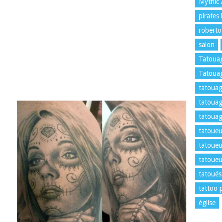
Mythic
pirates
roberto
salon
Tatoua
Tatouag
tatouag
tatouag
tatouag
tatoueu
tatoueu
tatoueu
tatoués
tattoo 
église