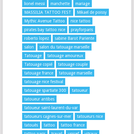
lionel messi
manchette
mariage
MASSILIA TATTOO FEST
Mikael de poissy
Mythic Avenue Tattoo
nice tattoo
pirates bay tattoo nice
prayforparis
roberto lopez
sabine Barot Pariente
salon
salon du tatouage marseille
Tatouage
tatouage amoureux
Tatouage copié
tatouage couple
tatouage france
tatouage marseille
tatouage nice festival
tatouage spartiate 300
tatoueur
tatoueur antibes
tatoueur saint-laurent-du-var
tatoueurs cagnes-sur-mer
tatoueurs nice
tatoués
tattoo
tattoo france
tattoo paris
travail
unicef
vitraux