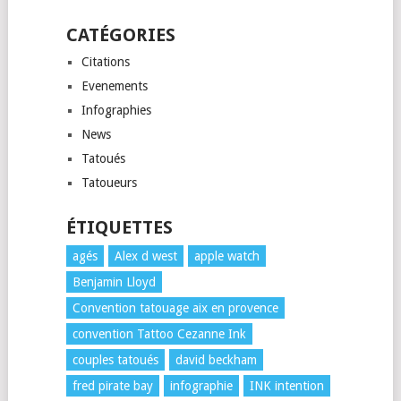
CATÉGORIES
Citations
Evenements
Infographies
News
Tatoués
Tatoueurs
ÉTIQUETTES
agés
Alex d west
apple watch
Benjamin Lloyd
Convention tatouage aix en provence
convention Tattoo Cezanne Ink
couples tatoués
david beckham
fred pirate bay
infographie
INK intention