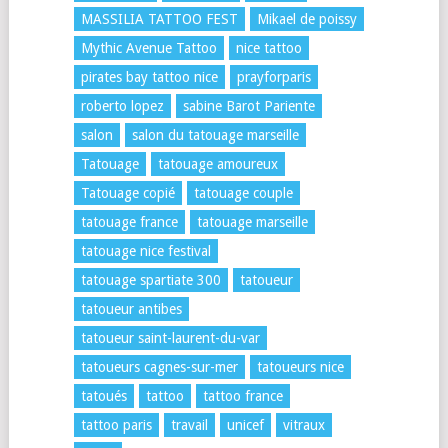
MASSILIA TATTOO FEST
Mikael de poissy
Mythic Avenue Tattoo
nice tattoo
pirates bay tattoo nice
prayforparis
roberto lopez
sabine Barot Pariente
salon
salon du tatouage marseille
Tatouage
tatouage amoureux
Tatouage copié
tatouage couple
tatouage france
tatouage marseille
tatouage nice festival
tatouage spartiate 300
tatoueur
tatoueur antibes
tatoueur saint-laurent-du-var
tatoueurs cagnes-sur-mer
tatoueurs nice
tatoués
tattoo
tattoo france
tattoo paris
travail
unicef
vitraux