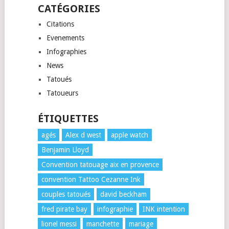
CATÉGORIES
Citations
Evenements
Infographies
News
Tatoués
Tatoueurs
ÉTIQUETTES
agés
Alex d west
apple watch
Benjamin Lloyd
Convention tatouage aix en provence
convention Tattoo Cezanne Ink
couples tatoués
david beckham
fred pirate bay
infographie
INK intention
lionel messi
manchette
mariage