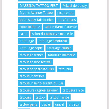
MASSILIA TATTOO FEST
Mikael de poissy
Mythic Avenue Tattoo
nice tattoo
pirates bay tattoo nice
prayforparis
roberto lopez
sabine Barot Pariente
salon
salon du tatouage marseille
Tatouage
tatouage amoureux
Tatouage copié
tatouage couple
tatouage france
tatouage marseille
tatouage nice festival
tatouage spartiate 300
tatoueur
tatoueur antibes
tatoueur saint-laurent-du-var
tatoueurs cagnes-sur-mer
tatoueurs nice
tatoués
tattoo
tattoo france
tattoo paris
travail
unicef
vitraux