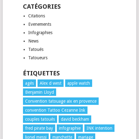
CATÉGORIES
Citations
Evenements
Infographies
News
Tatoués
Tatoueurs
ÉTIQUETTES
agés
Alex d west
apple watch
Benjamin Lloyd
Convention tatouage aix en provence
convention Tattoo Cezanne Ink
couples tatoués
david beckham
fred pirate bay
infographie
INK intention
lionel messi
manchette
mariage