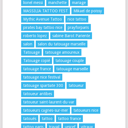
lionel messi
manchette
mariage
MASSILIA TATTOO FEST
Mikael de poissy
Mythic Avenue Tattoo
nice tattoo
pirates bay tattoo nice
prayforparis
roberto lopez
sabine Barot Pariente
salon
salon du tatouage marseille
Tatouage
tatouage amoureux
Tatouage copié
tatouage couple
tatouage france
tatouage marseille
tatouage nice festival
tatouage spartiate 300
tatoueur
tatoueur antibes
tatoueur saint-laurent-du-var
tatoueurs cagnes-sur-mer
tatoueurs nice
tatoués
tattoo
tattoo france
tattoo paris
travail
unicef
vitraux