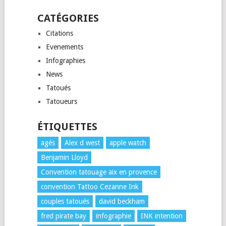
CATÉGORIES
Citations
Evenements
Infographies
News
Tatoués
Tatoueurs
ÉTIQUETTES
agés
Alex d west
apple watch
Benjamin Lloyd
Convention tatouage aix en provence
convention Tattoo Cezanne Ink
couples tatoués
david beckham
fred pirate bay
infographie
INK intention