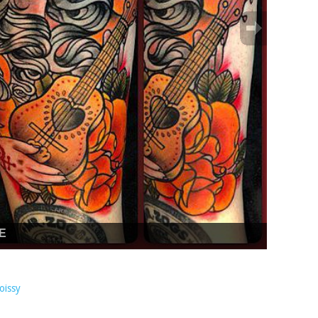
E
oissy