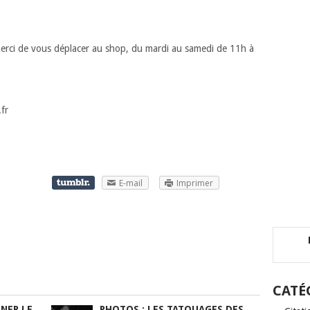
rci de vous déplacer au shop, du mardi au samedi de 11h à
fr
E-mail
Imprimer
CATÉ
NER LE
PHOTOS : LES TATOUAGES DES