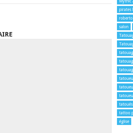
Mythic
pirates
roberto
salon
AIRE
Tatoua
Tatouag
tatouag
tatouag
tatouag
tatoueu
tatoueu
tatoueu
tatoués
tattoo 
église