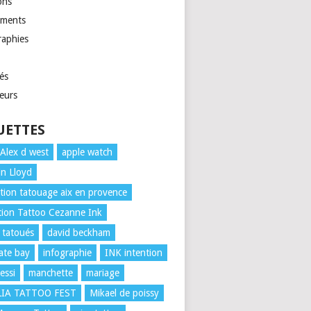
ons
ments
raphies
és
eurs
UETTES
Alex d west
apple watch
n Lloyd
ion tatouage aix en provence
ion Tattoo Cezanne Ink
 tatoués
david beckham
rate bay
infographie
INK intention
essi
manchette
mariage
LIA TATTOO FEST
Mikael de poissy