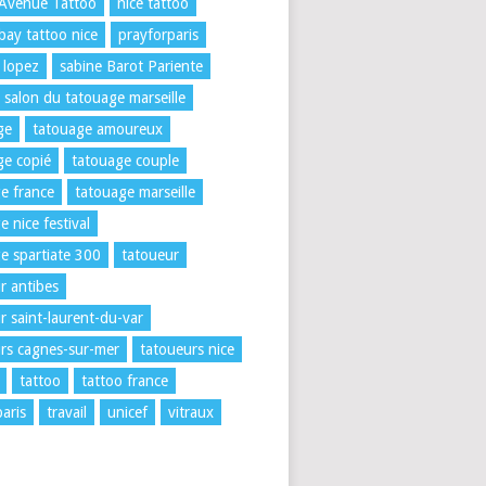
 Avenue Tattoo
nice tattoo
 bay tattoo nice
prayforparis
 lopez
sabine Barot Pariente
salon du tatouage marseille
ge
tatouage amoureux
e copié
tatouage couple
e france
tatouage marseille
e nice festival
e spartiate 300
tatoueur
r antibes
r saint-laurent-du-var
rs cagnes-sur-mer
tatoueurs nice
tattoo
tattoo france
paris
travail
unicef
vitraux