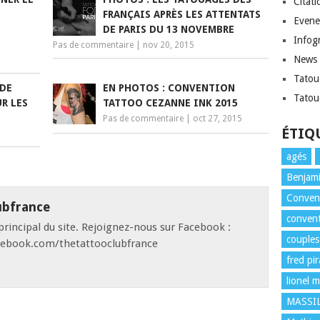
Citati
FRANÇAIS APRÈS LES ATTENTATS
Evene
DE PARIS DU 13 NOVEMBRE
Infog
Pas de commentaire
|
nov 20, 2015
News
Tatou
 DE
EN PHOTOS : CONVENTION
Tatou
UR LES
TATTOO CEZANNE INK 2015
Pas de commentaire
|
oct 27, 2015
ÉTIQ
agés
Benjami
Convent
ubfrance
convent
rincipal du site. Rejoignez-nous sur Facebook :
couples
cebook.com/thetattooclubfrance
fred pi
lionel m
MASSI