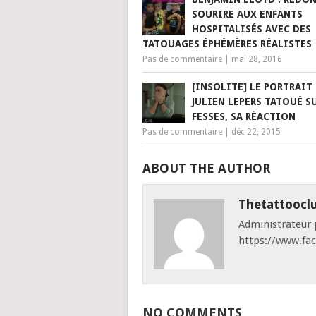
SOURIRE AUX ENFANTS
HOSPITALISÉS AVEC DES
TATOUAGES ÉPHÉMÈRES RÉALISTES
Pas de commentaire
|
mai 28, 2016
[INSOLITE] LE PORTRAIT
JULIEN LEPERS TATOUÉ S
FESSES, SA RÉACTION
Pas de commentaire
|
déc 22, 2015
ABOUT THE AUTHOR
Thetattoocl
Administrateur p
https://www.fa
NO COMMENTS