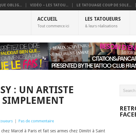
UE OBLIG...
VIDÉO – LES TATOU...
LE TATOUAGE COUP DE SOLE...
ACCUEIL
LES TATOUEURS
Tout commence ici
& leurs réalisations
SY : UN ARTISTE
T SIMPLEMENT
RETR
FACE
toueurs
|
Pas de commentaire
chez Marcel à Paris et fait ses armes chez Dimitri à Saint