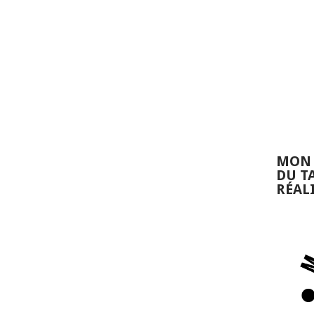
MON 
DU T
RÉAL