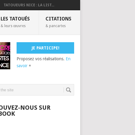
TATOUEURS NICE : LA LIST...
LES TATOUÉS
CITATIONS
& leurs œuvres
& pancartes
JE PARTICIPE!
Proposez vos réalisations.
En
savoir
+
OUVEZ-NOUS SUR
BOOK