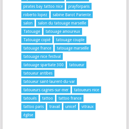
pirates bay tattoo nice
prayforparis
roberto lopez
sabine Barot Pariente
salon
salon du tatouage marseille
Tatouage
tatouage amoureux
Tatouage copié
tatouage couple
tatouage france
tatouage marseille
tatouage nice festival
tatouage spartiate 300
tatoueur
tatoueur antibes
tatoueur saint-laurent-du-var
tatoueurs cagnes-sur-mer
tatoueurs nice
tatoués
tattoo
tattoo france
tattoo paris
travail
unicef
vitraux
église