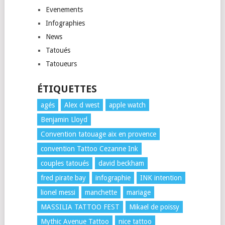
Evenements
Infographies
News
Tatoués
Tatoueurs
ÉTIQUETTES
agés
Alex d west
apple watch
Benjamin Lloyd
Convention tatouage aix en provence
convention Tattoo Cezanne Ink
couples tatoués
david beckham
fred pirate bay
infographie
INK intention
lionel messi
manchette
mariage
MASSILIA TATTOO FEST
Mikael de poissy
Mythic Avenue Tattoo
nice tattoo