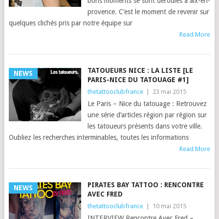
bons moments se sont déroulés à aix-en-
provence. C’est le moment de revenir sur
quelques clichés pris par notre équipe sur
Read More
TATOUEURS NICE : LA LISTE [LE
NEWS
PARIS-NICE DU TATOUAGE #1]
thetattooclubfrance
|
23 mai 2015
Le Paris – Nice du tatouage : Retrouvez
une série d’articles région par région sur
les tatoueurs présents dans votre ville.
Oubliez les recherches interminables, toutes les informations
Read More
PIRATES BAY TATTOO : RENCONTRE
NEWS
AVEC FRED
thetattooclubfrance
|
10 mai 2015
INTERVIEW Rencontre Avec Fred –