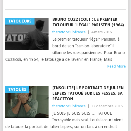
BRUNO CUZZICOLI : LE PREMIER
TATOUEURS
TATOUEUR “LÉGAL” PARISIEN (1964)
thetattooclubfrance
|
4 mars 2016
Le premier tatoueur “légal” Parisien, à
bord de son “camion-laboratoire” il
sillonne les rues parisiennes. Pour Bruno
Cuzzicoli, en 1964, le tatouage a de l’avenir en France, Mais
Read More
[INSOLITE] LE PORTRAIT DE JULIEN
TATOUÉS
LEPERS TATOUÉ SUR LES FESSES, SA
RÉACTION
thetattooclubfrance
|
22 décembre 2015
JE SUIS JE SUIS SUIS … TATOUE
Incroyable mais vrai, Louis lacourt vient
de tatouer la portrait de Julien Lepers, sur un fan, à un endroit