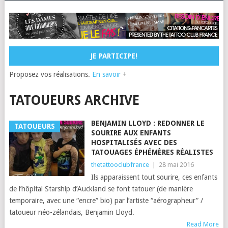
JE PARTICIPE!
Proposez vos réalisations.
En savoir
+
TATOUEURS ARCHIVE
BENJAMIN LLOYD : REDONNER LE
TATOUEURS
SOURIRE AUX ENFANTS
HOSPITALISÉS AVEC DES
TATOUAGES ÉPHÉMÈRES RÉALISTES
thetattooclubfrance
|
28 mai 2016
Ils apparaissent tout sourire, ces enfants
de l’hôpital Starship d’Auckland se font tatouer (de manière
temporaire, avec une “encre” bio) par l’artiste “aérographeur” /
tatoueur néo-zélandais, Benjamin Lloyd.
Read More