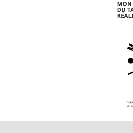
MON 
DU T
RÉAL