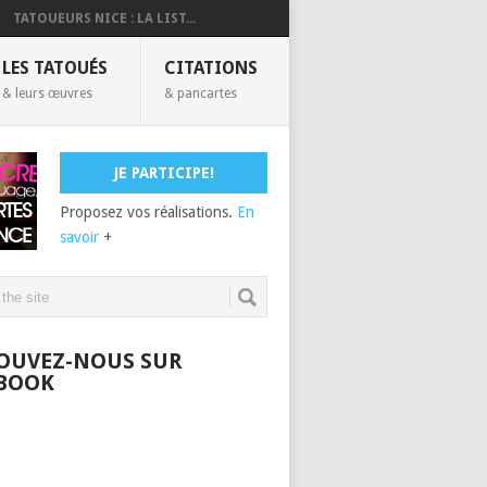
TATOUEURS NICE : LA LIST...
LES TATOUÉS
CITATIONS
& leurs œuvres
& pancartes
JE PARTICIPE!
Proposez vos réalisations.
En
savoir
+
OUVEZ-NOUS SUR
BOOK