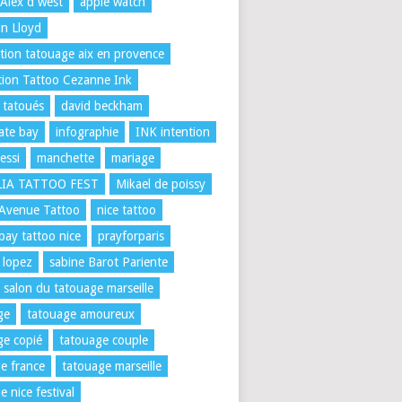
Alex d west
apple watch
n Lloyd
ion tatouage aix en provence
ion Tattoo Cezanne Ink
 tatoués
david beckham
rate bay
infographie
INK intention
essi
manchette
mariage
LIA TATTOO FEST
Mikael de poissy
 Avenue Tattoo
nice tattoo
 bay tattoo nice
prayforparis
 lopez
sabine Barot Pariente
salon du tatouage marseille
ge
tatouage amoureux
e copié
tatouage couple
e france
tatouage marseille
e nice festival