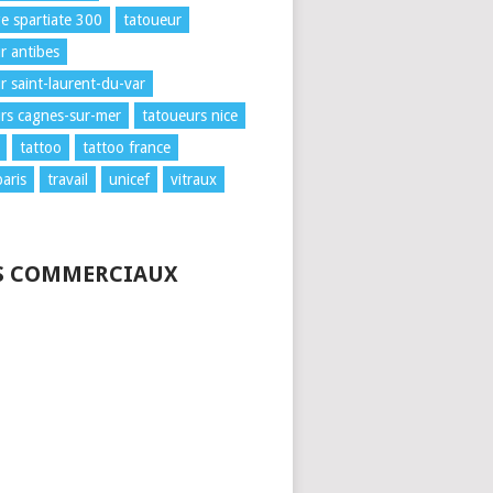
e spartiate 300
tatoueur
r antibes
r saint-laurent-du-var
rs cagnes-sur-mer
tatoueurs nice
tattoo
tattoo france
paris
travail
unicef
vitraux
S COMMERCIAUX