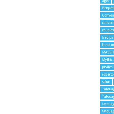
agés
Benjami
Convent
convent
couples
fred pi
lionel m
MASSI
Mythic
pirates
roberto
salon
Tatoua
Tatouag
tatouag
tatouag