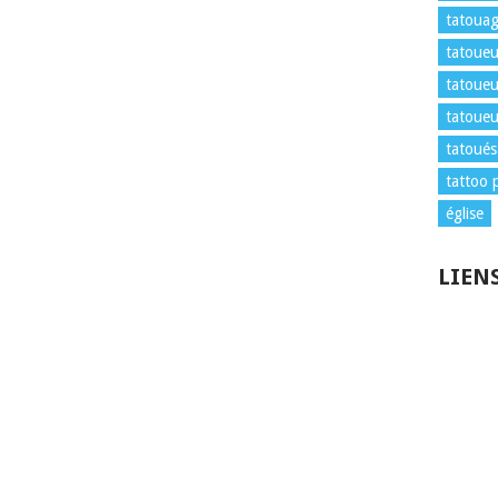
tatouag
tatoueu
tatoueu
tatoueu
tatoués
tattoo 
église
LIEN