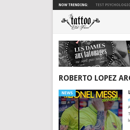
NOW TRENDING:
TEST PSYCHOLOGIQ
ROBERTO LOPEZ AR
NEWS
t
A
T
l