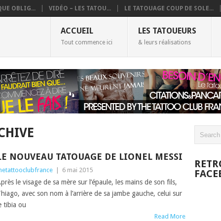
UE OBLIG...
VIDÉO – LES TATOU...
LE TATOUAGE COUP DE SOLE...
ACCUEIL
LES TATOUEURS
Tout commence ici
& leurs réalisations
CHIVE
LE NOUVEAU TATOUAGE DE LIONEL MESSI
RETR
hetattooclubfrance
|
6 mai 2015
FACE
près le visage de sa mère sur l’épaule, les mains de son fils,
hiago, avec son nom à l’arrière de sa jambe gauche, celui sur
e tibia ou
Read More