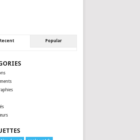
Recent
Popular
GORIES
ons
ments
raphies
és
eurs
UETTES