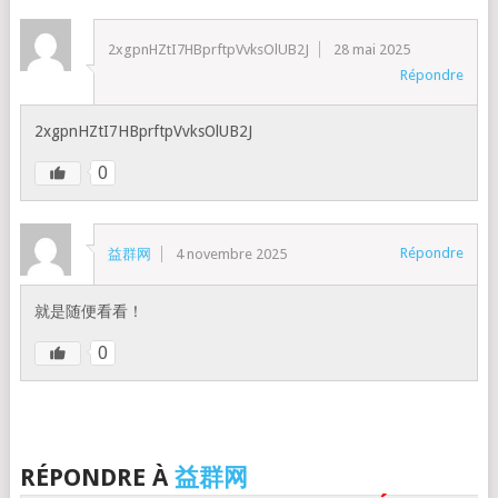
2xgpnHZtI7HBprftpVvksOlUB2J
28 mai 2025
Répondre
2xgpnHZtI7HBprftpVvksOlUB2J
0
Répondre
益群网
4 novembre 2025
就是随便看看！
0
RÉPONDRE À
益群网