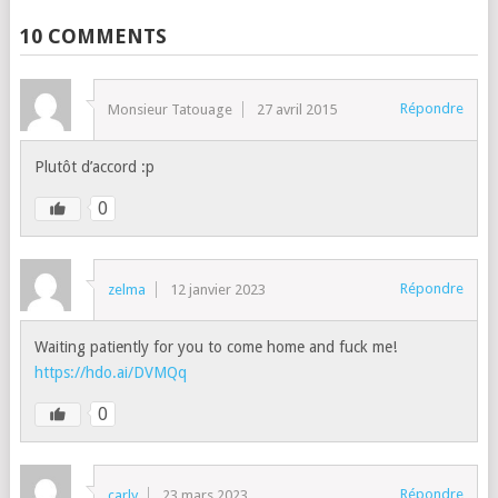
10 COMMENTS
Répondre
Monsieur Tatouage
27 avril 2015
Plutôt d’accord :p
0
Répondre
zelma
12 janvier 2023
Waiting patiently for you to come home and fuck me!
https://hdo.ai/DVMQq
0
Répondre
carly
23 mars 2023