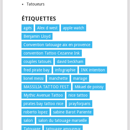
Tatoueurs
ÉTIQUETTES
agés
Alex d west
apple watch
Benjamin Lloyd
Convention tatouage aix en provence
convention Tattoo Cezanne Ink
couples tatoués
david beckham
fred pirate bay
infographie
INK intention
lionel messi
manchette
mariage
MASSILIA TATTOO FEST
Mikael de poissy
Mythic Avenue Tattoo
nice tattoo
pirates bay tattoo nice
prayforparis
roberto lopez
sabine Barot Pariente
salon
salon du tatouage marseille
Tatouage
tatouage amoureux