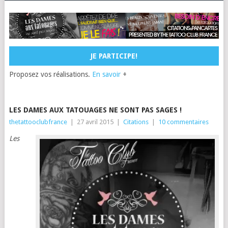
JE PARTICIPE!
Proposez vos réalisations.
En savoir
+
LES DAMES AUX TATOUAGES NE SONT PAS SAGES !
thetattooclubfrance
|
27 avril 2015
|
Citations
|
10 commentaires
Les