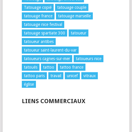
Tatouage copié
tatouage couple
tatouage france
tatouage marseille
tatouage nice festival
tatouage spartiate 300
tatoueur
tatoueur antibes
tatoueur saint-laurent-du-var
tatoueurs cagnes-sur-mer
tatoueurs nice
tatoués
tattoo
tattoo france
tattoo paris
travail
unicef
vitraux
église
LIENS COMMERCIAUX