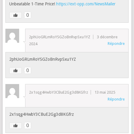
Unbeatable 1-Time Price!
https://ext-opp.com/NewsMailer
0
2phUoGRLmRoYSGZoBnRvpSxu1YZ
3 décembre
Répondre
2024
2phUoGRLmRoYSGZoBnRvpSxu1YZ
0
2x1sqg4HwbY3CBuE2Gg3d8KGfrz
13 mai 2025
Répondre
2x1sqg4HwbY3CBuE2Gg3d8KGfrz
0